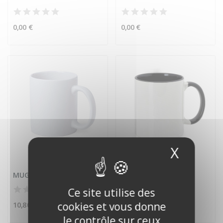
0,00 €
0,00 €
X
Masque
MUG TALMEX
MUG HARNET
Ce site utilise des
10,80 €
cookies et vous donne
10,80 €
le contrôle sur ceux