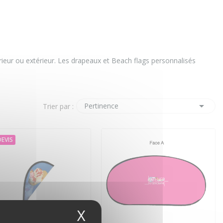
rieur ou extérieur. Les drapeaux et Beach flags personnalisés

Pertinence
Trier par :
DEVIS
X
Masquer le bandeau