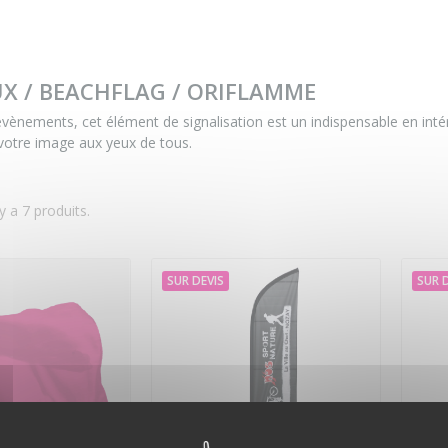
X / BEACHFLAG / ORIFLAMME
vènements, cet élément de signalisation est un indispensable en inté
votre image aux yeux de tous.
 y a 7 produits.
SUR DEVIS
SUR 