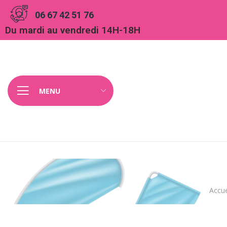
Panneau de gestion des cookies
06 67 42 51 76
Du mardi au vendredi 14H-18H
MENU
Accue