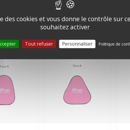
ise des cookies et vous donne le contrôle sur 
VILLON
BEACHFLAG/ORIFLAMME
DES
souhaitez activer
0,00 €
0,00
ccepter
Tout refuser
Personnaliser
Politique de conf