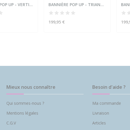
BANNIÈRES POP UP - VERTICAL
BANNIÈRE POP UP - TRIANGLE
BAN
199,95 €
199,
Mieux nous connaître
Besoin d'aide ?
Qui sommes-nous ?
Ma commande
Mentions légales
Livraison
C.G.V
Articles