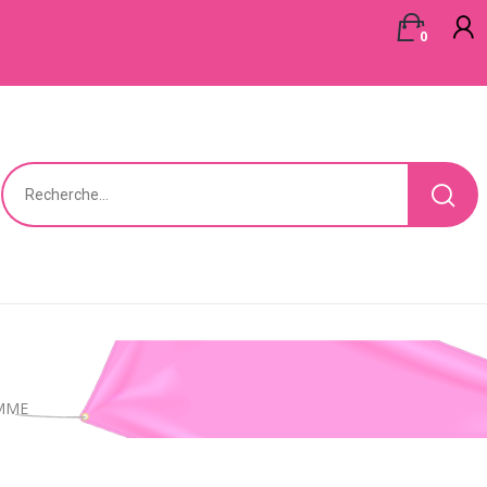
0
AMME