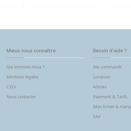
Mieux nous connaître
Besoin d'aide ?
Qui sommes-nous ?
Ma commande
Mentions légales
Livraison
C.G.V
Articles
Nous contacter
Paiement & Tarifs
Mon fichier & marq
SAV