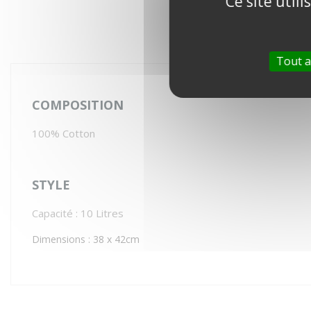
Ce site util
Tout a
COMPOSITION
100% Cotton
STYLE
Capacité : 10 Litres
Dimensions : 38 x 42cm