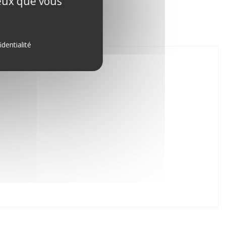
ceux que vous
S
identialité