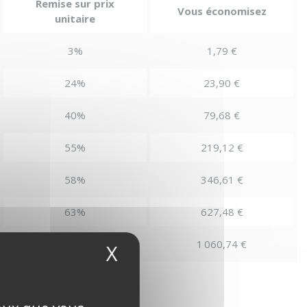
Remise sur prix
Vous économisez
unitaire
3%
1,79 €
24%
23,90 €
40%
79,68 €
55%
219,12 €
58%
346,61 €
63%
627,48 €
71%
1 060,74 €
X
Masquer le bandeau