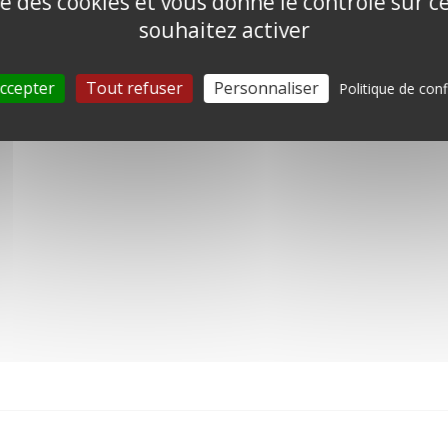
ise des cookies et vous donne le contrôle sur 
souhaitez activer
DESCRIPTION
DÉTAILS DU PRODUIT
AVI
ccepter
Tout refuser
Personnaliser
Politique de conf