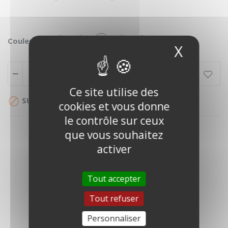
Rouge
Vert
Orange
Marine
FUSCHIA
Couleurs :
X
Masque
Ajouter au panier
Ce site utilise des

SUR DEVIS
cookies et vous donne
le contrôle sur ceux
que vous souhaitez
activer
Tout accepter
DESCRIPTION
Tout refuser
DÉTAILS DU PRODUIT
Personnaliser