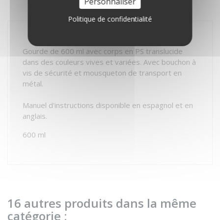
Personnaliser
AVIS
Politique de confidentialité
Gourde de 600 ml avec corps en PS translucide
dans des couleurs vives et variées. Avec bouchon à
vis de sécurité et mousqueton de transport en
métal.
Manuel d'instructions disponible en espagnol et en
anglais.
600 ml
16 autres produits dans la même
catégorie :