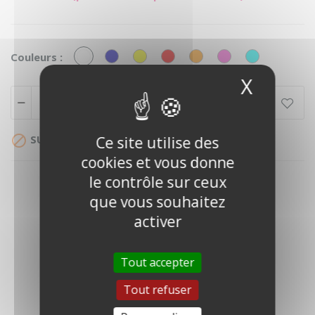
BLANC
BLEU
JAUNE
ROUGE
ORANGE
ROSE
BLEU
Couleurs :
CLAIR
X
Masque
Ajouter au panier

SUR DEVIS
Ce site utilise des
cookies et vous donne
le contrôle sur ceux
que vous souhaitez
activer
Tout accepter
DESCRIPTION
Tout refuser
DÉTAILS DU PRODUIT