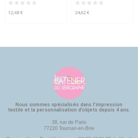
12,48 €
24,62 €
Nous sommes spécialisés dans l'impression
textile et la personnalisation d'objets depuis 4 ans.
38, rue de Paris
77220 Tournan-en-Brie