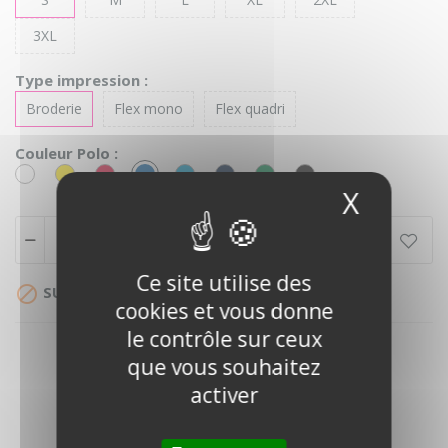
3XL
Type impression :
Broderie
Flex mono
Flex quadri
Couleur Polo :
Blanc
Jaune
Rouge
Bleu
Turquoise
Marine
Vert
Noir
Royal
Kelly
X
Masque
Ajouter au panier
Ce site utilise des

SUR DEVIS
cookies et vous donne
le contrôle sur ceux
que vous souhaitez
activer