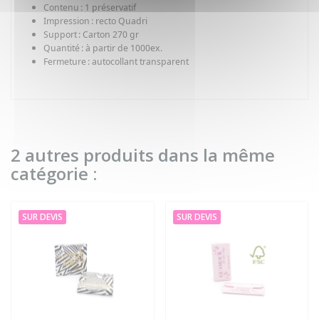
Contenu : 1 préservatif
Impression : recto Quadri
Support : Carton 270 gr
Quantité : à partir de 1000ex.
Fermeture : autocollant transparent
2 autres produits dans la même
catégorie :
SUR DEVIS
SUR DEVIS