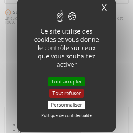
X
Masque

SUR DEVIS
La quantité minimale pour pouvoir commander ce produit est
1000.
Ce site utilise des
cookies et vous donne
le contrôle sur ceux
que vous souhaitez
activer
DESCRIPTION
Tout accepter
DÉTAILS DU PRODUIT
Tout refuser
AVIS
Personnaliser
Politique de confidentialité
Dimensions : 64 x 64 mm
Epaisseur : 5 mm