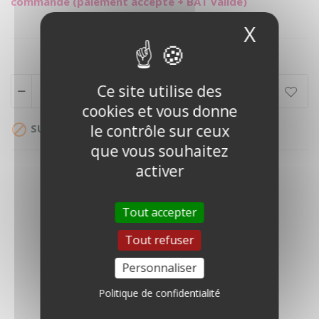
commande (paiement accepté + BAT validé)
X
Masque
Ce site utilise des
Ajouter au panier
cookies et vous donne

SUR DEVIS
le contrôle sur ceux
que vous souhaitez
activer
Tout accepter
Tout refuser
DESCRIPTION
Personnaliser
DÉTAILS DU PRODUIT
Politique de confidentialité