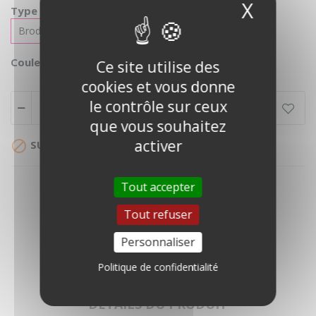
X
Masque
Type impression :
Broderie
Flex mono
Flex quadri
Blanc
Noir
Rose
Vert
Couleur :
Ce site utilise des
orchidée
pomme
cookies et vous donne
le contrôle sur ceux
Ajouter au panier
que vous souhaitez
activer

SUR DEVIS
Tout accepter
Tout refuser
Personnaliser
Politique de confidentialité
DESCRIPTION
DÉTAILS DU PRODUIT