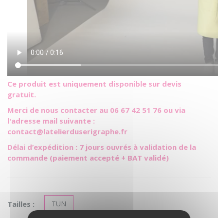
Ce produit est uniquement disponible sur devis
gratuit.
Merci de nous contacter au 06 67 42 51 76 ou via
l'adresse mail suivante :
contact@latelierduserigraphe.fr
Délai d’expédition : 7 jours ouvrés à validation de la
commande (paiement accepté + BAT validé)
Tailles :
TUN